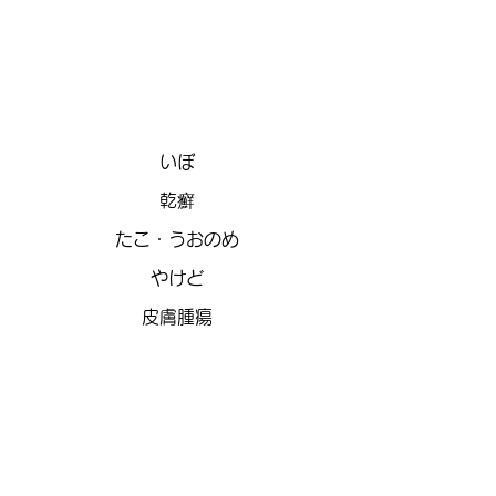
その他の
​皮膚疾患
​いぼ
乾癬
たこ・うおのめ
​やけど
皮膚腫瘍
美容・その他