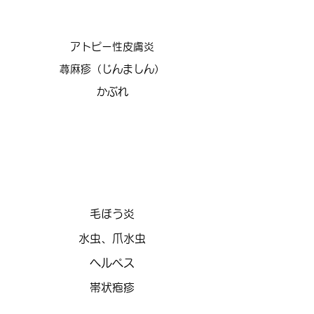
アトピー性皮膚炎
蕁麻疹（じんましん）
​かぶれ
感染症
毛ほう炎
水虫、爪水虫
​ヘルペス
​帯状疱疹